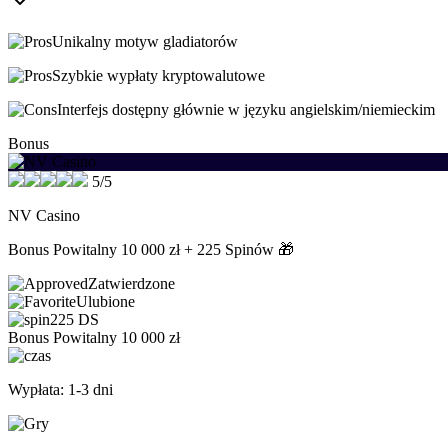
Unikalny motyw gladiatorów
Szybkie wypłaty kryptowalutowe
Interfejs dostępny głównie w języku angielskim/niemieckim
Bonus
5/5
NV Casino
Bonus Powitalny 10 000 zł + 225 Spinów 🎁
Zatwierdzone
Ulubione
225 DS
Bonus Powitalny 10 000 zł
Wypłata: 1-3 dni