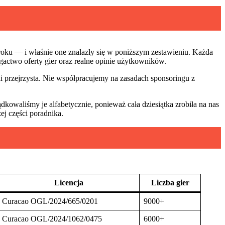
roku — i właśnie one znalazły się w poniższym zestawieniu. Każda
actwo oferty gier oraz realne opinie użytkowników.
ni przejrzysta. Nie współpracujemy na zasadach sponsoringu z
owaliśmy je alfabetycznie, ponieważ cała dziesiątka zrobiła na nas
j części poradnika.
Licencja
Liczba gier
Curacao OGL/2024/665/0201
9000+
Curacao OGL/2024/1062/0475
6000+