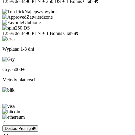
125% do 3496 PLN + 250 DS + 1 Bonus Crab 🎁
Najlepszy wybór
Zatwierdzone
Ulubione
250 DS
125% do 3496 PLN + 1 Bonus Crab 🎁
Wypłata: 1-3 dni
Gry: 6000+
Metody płatności
2
Dostać Premię 🎁