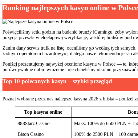
Ranking najlepszych kasyn online w Polsc
Poświęciliśmy setki godzin na badanie branży iGamingu, żeby wyłoni
pozycja przeszła wieloetapową weryfikację, w której braliśmy pod u
Zanim dany serwis trafił na listę, oceniliśmy go według tych samych
żadnym operatorem hazardowym, dlatego nasze rekomendacje są całkowi
Poniżej prezentujemy najwyżej ocenione kasyna w Polsce — te, które
porównywalnie dobre wrażenie i nie chcieliśmy nikomu przyznawać s
Top 10 polecanych kasyn – szybki przegląd
Poznaj wybrane przez nas najlepsze kasyna 2026 z bliska – poniżej 
Top kasyna online
Bonu
888Starz Casino
Maks. 100% do 6500 PLN + 15
Bison Casino
100% do 2500 PLN + 100 darm